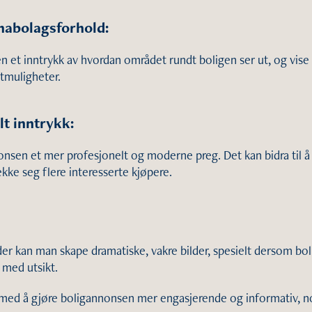
nabolagsforhold:
n et inntrykk av hvordan området rundt boligen ser ut, og vise h
rtmuligheter.
lt inntrykk:
onsen et mer profesjonelt og moderne preg. Det kan bidra til å
kke seg flere interesserte kjøpere.
lder kan man skape dramatiske, vakre bilder, spesielt dersom 
 med utsikt.
er med å gjøre boligannonsen mer engasjerende og informativ, noe