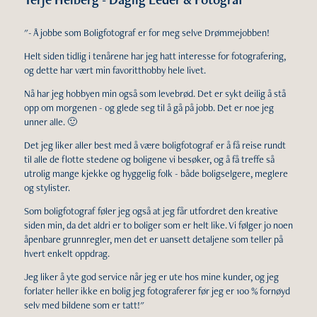
"- Å jobbe som Boligfotograf er for meg selve Drømmejobben!
Helt siden tidlig i tenårene har jeg hatt interesse for fotografering,
og dette har vært min favoritthobby hele livet.
Nå har jeg hobbyen min også som levebrød. Det er sykt deilig å stå
opp om morgenen - og glede seg til å gå på jobb. Det er noe jeg
unner alle. 🙂
Det jeg liker aller best med å være boligfotograf er å få reise rundt
til alle de flotte stedene og boligene vi besøker, og å få treffe så
utrolig mange kjekke og hyggelig folk - både boligselgere, meglere
og stylister.
Som boligfotograf føler jeg også at jeg får utfordret den kreative
siden min, da det aldri er to boliger som er helt like. Vi følger jo noen
åpenbare grunnregler, men det er uansett detaljene som teller på
hvert enkelt oppdrag.
Jeg liker å yte god service når jeg er ute hos mine kunder, og jeg
forlater heller ikke en bolig jeg fotograferer før jeg er 100 % fornøyd
selv med bildene som er tatt!"