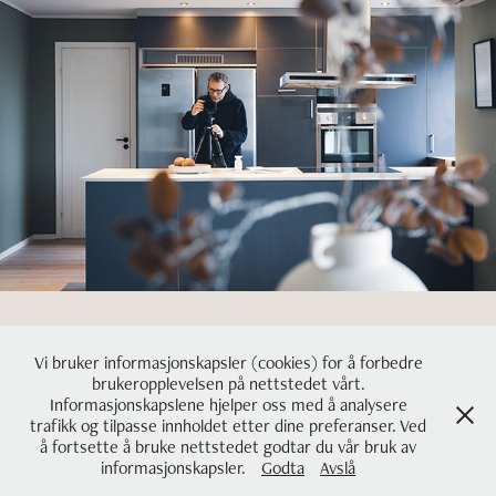
Vi bruker informasjonskapsler (cookies) for å forbedre
brukeropplevelsen på nettstedet vårt.
Copyright © 2025 Nordisk Media AS
Informasjonskapslene hjelper oss med å analysere
All Rights Reserved. Org.nr 928847969 MVA.
trafikk og tilpasse innholdet etter dine preferanser. Ved
booking@nordiskmedia.no / Telefon (Man - fre 09:00 - 15:00) +47 55 70
å fortsette å bruke nettstedet godtar du vår bruk av
informasjonskapsler.
Godta
Avslå
50 11