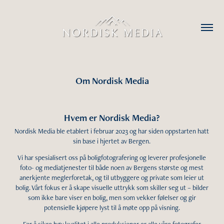
Om Nordisk Media
Hvem er Nordisk Media?
Nordisk Media ble etablert i februar 2023 og har siden oppstarten hatt
sin base i hjertet av Bergen.
Vi har spesialisert oss på boligfotografering og leverer profesjonelle
foto- og media­tjenester til både noen av Bergens største og mest
anerkjente meglerforetak, og til utbyggere og private som leier ut
bolig. Vårt fokus er å skape visuelle uttrykk som skiller seg ut – bilder
som ikke bare viser en bolig, men som vekker følelser og gir
potensielle kjøpere lyst til å møte opp på visning.
For å sikre høy kvalitet i alle produksjoner er alle våre fotografer