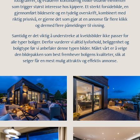
fotograferer, og evaluerer kontinuerlig hvilke visuelle elementer
som trigger størst interesse hos kjøpere. Et sterkt forsidebilde, en
gjennomført bildeserie og en tydelig overskrift, kombinert med
riktig prisnivå, er gjerne det som gjør at en annonse får flere klikk
og dermed flere påmeldinger til visning.
Samtidig er det viktig å understreke at kveldsbilder ikke passer for
alle typer boliger. Derfor vurderer vi alltid lysforhold, beliggenhet og
boligtype før vi anbefaler denne typen bilder. Målet vårt er å velge
den bildepakken som best fremhever boligens kvaliteter, slik at
selger får en mest mulig attraktiv og effektiv annonse.